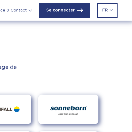
Se connecter
FR
ice & Contact
page de