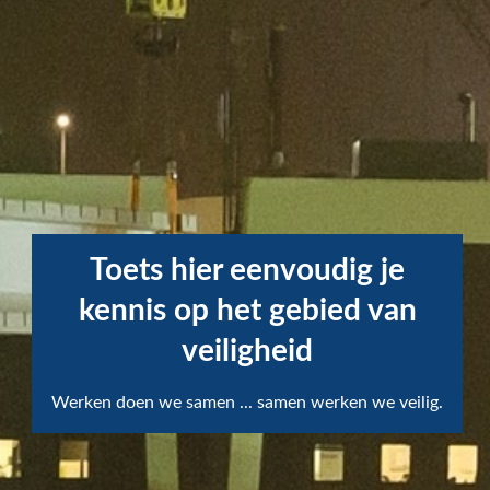
Toets hier eenvoudig je
Scroll verder voor de instructies
kennis op het gebied van
veiligheid
scroll
to
next
Werken doen we samen ... samen werken we veilig.
section